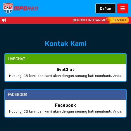
Daftar
DEPOSIT INSTAN MELALUI QRIS - O
Kontak Kami
LIVECHAT
liveChat
Hubungi CS kami dan kami akan dengan senang hati membantu Anda.
FACEBOOK
Facebook
Hubungi CS kami dan kami akan dengan senang hati membantu Anda.